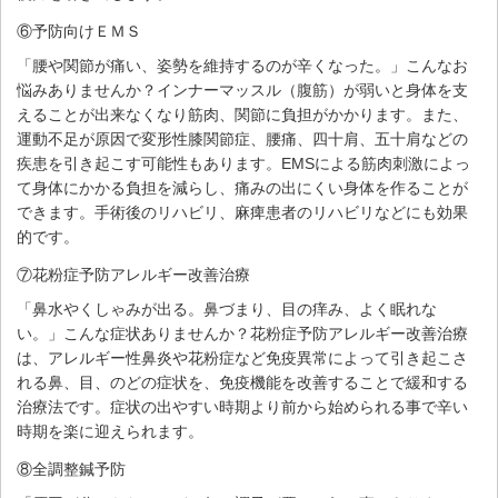
⑥予防向けＥＭＳ
「腰や関節が痛い、姿勢を維持するのが辛くなった。」こんなお
悩みありませんか？インナーマッスル（腹筋）が弱いと身体を支
えることが出来なくなり筋肉、関節に負担がかかります。また、
運動不足が原因で変形性膝関節症、腰痛、四十肩、五十肩などの
疾患を引き起こす可能性もあります。EMSによる筋肉刺激によっ
て身体にかかる負担を減らし、痛みの出にくい身体を作ることが
できます。手術後のリハビリ、麻痺患者のリハビリなどにも効果
的です。
⑦花粉症予防アレルギー改善治療
「鼻水やくしゃみが出る。鼻づまり、目の痒み、よく眠れな
い。」こんな症状ありませんか？花粉症予防アレルギー改善治療
は、アレルギー性鼻炎や花粉症など免疫異常によって引き起こさ
れる鼻、目、のどの症状を、免疫機能を改善することで緩和する
治療法です。症状の出やすい時期より前から始められる事で辛い
時期を楽に迎えられます。
⑧全調整鍼予防