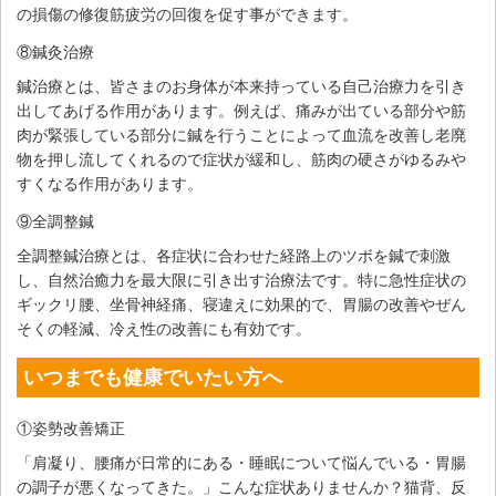
の損傷の修復筋疲労の回復を促す事ができます。
⑧鍼灸治療
鍼治療とは、皆さまのお身体が本来持っている自己治療力を引き
出してあげる作用があります。例えば、痛みが出ている部分や筋
肉が緊張している部分に鍼を行うことによって血流を改善し老廃
物を押し流してくれるので症状が緩和し、筋肉の硬さがゆるみや
すくなる作用があります。
⑨全調整鍼
全調整鍼治療とは、各症状に合わせた経路上のツボを鍼で刺激
し、自然治癒力を最大限に引き出す治療法です。特に急性症状の
ギックリ腰、坐骨神経痛、寝違えに効果的で、胃腸の改善やぜん
そくの軽減、冷え性の改善にも有効です。
いつまでも健康でいたい方へ
①姿勢改善矯正
「肩凝り、腰痛が日常的にある・睡眠について悩んでいる・胃腸
の調子が悪くなってきた。」こんな症状ありませんか？猫背、反