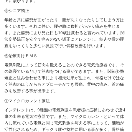
上に繋がります。
⑤シニア矯正
年齢と共に姿勢が曲がったり、腰が丸くなったりしてしまう方は
多くいます。それに伴い、腰や膝に負担がかかり痛みを生じま
す。また姿勢により見た目も10歳は変わると言われています。関
節姿勢矯正を安全で痛みのない矯正にアレンジし、筋肉や骨の硬
直をゆっくりと少ない負担で行い骨格改善を行います。
⑥治療向けＥＭＳ
電気刺激によって筋肉を鍛えることのできる電気治療器です。そ
の為寝ているだけで筋肉をつける事ができます。また、関節姿勢
矯正と組み合わせる事により相乗効果が生まれ、骨格だけではな
く筋肉のほうからもアプローチができ腰痛、背中の痛み、首の痛
みを改善する事が出来ます。
⑦マイクロカレント療法
インテレクトは、9種類の電気刺激を患者様の症状にあわせて流す
事の出来る電気治療器です。また、マイクロカレントといって体
内に流れている電気と同じ電気刺激を与える事によって、細胞が
活性化されるため、ギックリ腰や捻挫に用いる事が多く、骨格筋