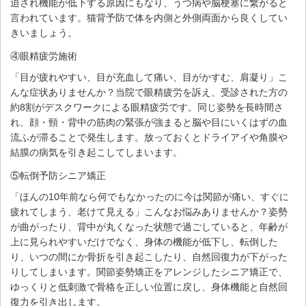
迫され機能が低下する原因にもなり、うつ病や脳梗塞に繋がると
言われています。猫背予防で体を内側と外側両面から良くしてい
きいましょう。
④眼精疲労施術
「目が疲れやすい、目が充血して痛い、目がかすむ、肩凝り」こ
んな症状ありませんか？当院で眼精疲労を訴え、受診された方の
約8割がデスクワークによる眼精疲労です。同じ姿勢を長時間さ
れ、顔・頸・背中の筋肉の緊張が強まると脳や目にいくはずの血
流ふが滞ることで発生します。放っておくとドライアイや角膜や
結膜の病気を引き起こしてしまいます。
⑤転倒予防シニア矯正
「ほんの10年前なら何でもなかったのに今は関節が痛い、すぐに
疲れてしまう、老けて見える」こんなお悩みありませんか？姿勢
が曲がったり、背中が丸くなった状態で過ごしていると、年齢が
上に見られやすいだけでなく、身体の機能が低下し、転倒した
り、いつの間にか骨折を引き起こしたり、自然回復力が下がった
りしてしまいます。関節姿勢矯正をアレンジしたシニア矯正で、
ゆっくりと低刺激で骨格を正しい位置に戻し、身体機能と自然回
復力を引き出します。