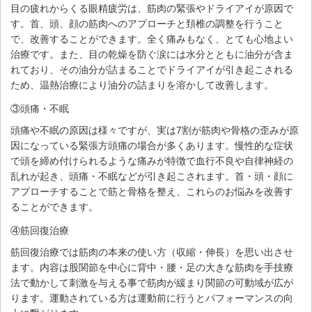
目の疲れからくる眼精疲労は、筋肉の緊張やドライアイが原因で
す。首、頭、顔の筋肉へのアプローチと頚椎の調整を行うこと
で、改善することができます。全く痛みもなく、とても心地よい
治療です。また、目の乾燥を防ぐ涙には水分とともに油分が含ま
れており、その油分が詰まることでドライアイが引き起こされる
ため、温熱治療により油分の詰まりを溶かして改善します。
③頭痛・不眠
頭痛や不眠の原因は様々ですが、実は7割が筋肉や骨格の歪みが原
因になっている緊張方頭痛の場合が多くあります。慢性的な症状
で頭を締め付けられるような痛みが特徴で血行不良や自律神経の
乱れが起き、頭痛・不眠などが引き起こされます。首・頭・顔に
アプローチすることで筋と骨格を整え、これらのお悩みを改善す
ることができます。
④筋回復治療
筋回復治療では筋肉の本来の使い方（収縮・伸長）を思い出させ
ます。内容は股関節を中心に背中・腰・足の大きな筋肉を手技療
法で動かして刺激を与える事で筋肉が緩まり関節の可動域が広が
ります。運動されている方は運動前に行うとパフォーマンスの向