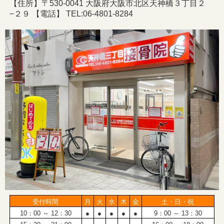
【住所】〒530-0041 大阪府大阪市北区天神橋３丁目２
−２９ 【電話】 TEL:06-4801-8284
受付時間
月
火
水
木
金
土・日・祝
10：00 ～ 12：30
●
●
●
●
●
9：00 ～ 13：30