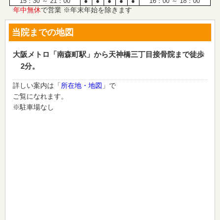
15：30 ～ 21：00
●
●
●
●
●
16：00 ～ 18：00
年中無休
で営業 ※年末年始を除きます
当院までの地図
大阪メトロ「南森町駅」から天神橋三丁目接骨院まで徒歩
2分。
詳しい案内は「
所在地・地図
」で
ご覧になれます。
※駐車場なし