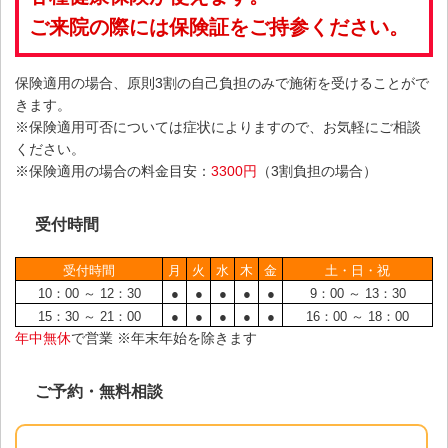
ご来院の際には保険証をご持参ください。
保険適用の場合、原則3割の自己負担のみで施術を受けることがで
きます。
※保険適用可否については症状によりますので、お気軽にご相談
ください。
※保険適用の場合の料金目安：
3300円
（3割負担の場合）
受付時間
受付時間
月
火
水
木
金
土・日・祝
10：00 ～ 12：30
●
●
●
●
●
9：00 ～ 13：30
15：30 ～ 21：00
●
●
●
●
●
16：00 ～ 18：00
年中無休
で営業 ※年末年始を除きます
ご予約・無料相談