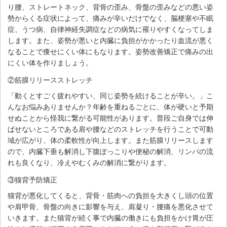
り腰、ストレートネック、背骨の歪み、骨盤の歪みなどの悪い姿
勢からくる症状によって、痛みが辛いだけでなく、脳梗塞や不眠
症、うつ病、自律神経失調症などの病気に罹りやすくなってしま
します。また、姿勢が悪いと内臓に負担がかかったり血流が悪く
なることで痩せにくい体にもなります。姿勢改善矯正で痛みの出
にくい体を作りましょう。
②筋膜リリースストレッチ
「動くとすごく疲れやすい、同じ姿勢を続けることが辛い。」こ
んなお悩みありませんか？年齢を重ねるごとに、体が硬いと予期
せぬことから怪我に繋がる可能性があります。普段ご自身では伸
ばせないところである肩や腰などのストレッチを行うことで可動
域が広がり、体の柔軟性が向上します。また筋膜リリースします
ので、内臓下垂も解消し下腹ぽっこりや便秘の解消、リンパの流
れも良くなり、冷えやむくみの解消に繋がります。
③猫背予防矯正
猫背が悪化してくると、背骨・筋肉への負担を大きくし頭の位置
や肩甲骨、骨盤の向きに影響を与え、肩凝り・腰痛を悪化させて
いきます。また猫背が続く事で内臓の働きにも負担をかけ胃が圧