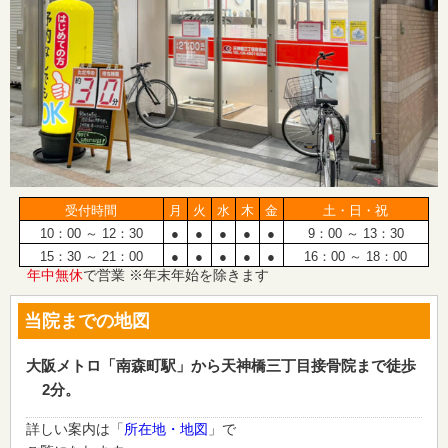
受付時間
月
火
水
木
金
土・日・祝
10：00 ～ 12：30
●
●
●
●
●
9：00 ～ 13：30
15：30 ～ 21：00
●
●
●
●
●
16：00 ～ 18：00
年中無休
で営業 ※年末年始を除きます
当院までの地図
大阪メトロ「南森町駅」から天神橋三丁目接骨院まで徒歩
2分。
詳しい案内は「
所在地・地図
」で