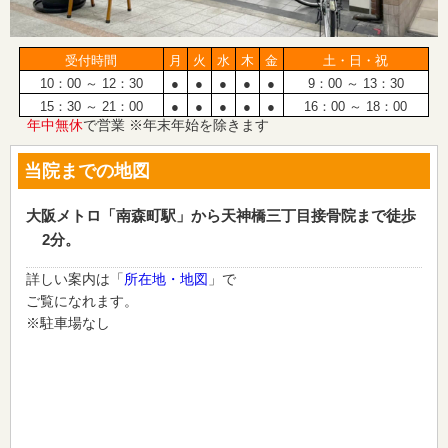
受付時間
月
火
水
木
金
土・日・祝
10：00 ～ 12：30
●
●
●
●
●
9：00 ～ 13：30
15：30 ～ 21：00
●
●
●
●
●
16：00 ～ 18：00
年中無休
で営業 ※年末年始を除きます
当院までの地図
大阪メトロ「南森町駅」から天神橋三丁目接骨院まで徒歩
2分。
詳しい案内は「
所在地・地図
」で
ご覧になれます。
※駐車場なし