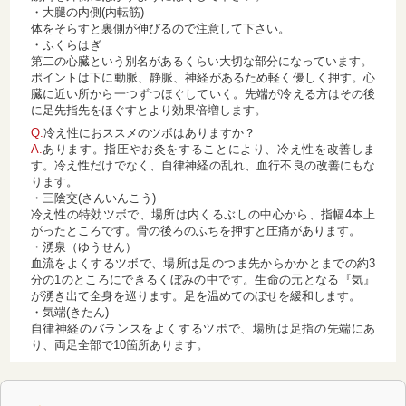
・大腿の内側(内転筋)
体をそらすと裏側が伸びるので注意して下さい。
・ふくらはぎ
第二の心臓という別名があるくらい大切な部分になっています。
ポイントは下に動脈、静脈、神経があるため軽く優しく押す。心
臓に近い所から一つずつほぐしていく。先端が冷える方はその後
に足先指先をほぐすとより効果倍増します。
Q.
冷え性におススメのツボはありますか？
A.
あります。指圧やお灸をすることにより、冷え性を改善しま
す。冷え性だけでなく、自律神経の乱れ、血行不良の改善にもな
ります。
・三陰交(さんいんこう)
冷え性の特効ツボで、場所は内くるぶしの中心から、指幅4本上
がったところです。骨の後ろのふちを押すと圧痛があります。
・湧泉（ゆうせん）
血流をよくするツボで、場所は足のつま先からかかとまでの約3
分の1のところにできるくぼみの中です。生命の元となる『気』
が湧き出て全身を巡ります。足を温めてのぼせを緩和します。
・気端(きたん)
自律神経のバランスをよくするツボで、場所は足指の先端にあ
り、両足全部で10箇所あります。