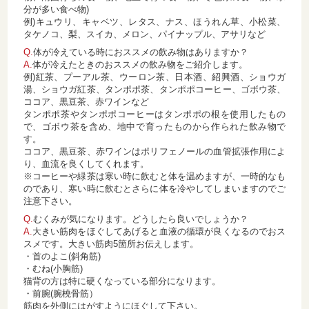
分が多い食べ物)
例)キュウリ、キャベツ、レタス、ナス、ほうれん草、小松菜、
タケノコ、梨、スイカ、メロン、パイナップル、アサリなど
Q.
体が冷えている時におススメの飲み物はありますか？
A.
体が冷えたときのおススメの飲み物をご紹介します。
例)紅茶、プーアル茶、ウーロン茶、日本酒、紹興酒、ショウガ
湯、ショウガ紅茶、タンポポ茶、タンポポコーヒー、ゴボウ茶、
ココア、黒豆茶、赤ワインなど
タンポポ茶やタンポポコーヒーはタンポポの根を使用したもの
で、ゴボウ茶を含め、地中で育ったものから作られた飲み物で
す。
ココア、黒豆茶、赤ワインはポリフェノールの血管拡張作用によ
り、血流を良くしてくれます。
※コーヒーや緑茶は寒い時に飲むと体を温めますが、一時的なも
のであり、寒い時に飲むとさらに体を冷やしてしまいますのでご
注意下さい。
Q.
むくみが気になります。どうしたら良いでしょうか？
A.
大きい筋肉をほぐしてあげると血液の循環が良くなるのでおス
スメです。大きい筋肉5箇所お伝えします。
・首のよこ(斜角筋)
・むね(小胸筋)
猫背の方は特に硬くなっている部分になります。
・前腕(腕橈骨筋）
筋肉を外側にはがすようにほぐして下さい。