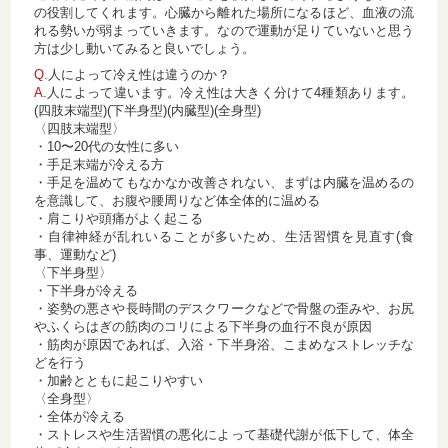
の役割してくれます。心臓から離れた場所になるほど、血液の流
れる勢いが弱まっていきます。なので運動が足りていないと思う
方は少し動いてみると良いでしょう。
Q.
人によって冷え性は違うのか？
A.
人によって違います。冷え性は大きく分けて4種類あります。
(四肢末端型)(下半身型)(内臓型)(全身型)
〈四肢末端型〉
・10〜20代の女性に多い
・手足末端が冷える方
・手足を温めてもなかなか改善されない、まずは内臓を温めるの
を意識して、お腹や腰周りなど体全体的に温める
・肩こりや頭痛がよく起こる
・自律神経が乱れいることが多いため、生活習慣を見直す(食
事、運動など)
〈下半身型〉
・下半身が冷える
・姿勢の悪さや長時間のデスクワークなどで骨盤の歪みや、お尻
やふくらはぎの筋肉のコリによる下半身の血行不良が原因
・筋肉が原因であれば、入浴・下半身浴、こまめなストレッチな
どを行う
・加齢とともに起こりやすい
〈全身型〉
・全体が冷える
・ストレスや生活習慣の悪化によって基礎代謝が低下して、体全