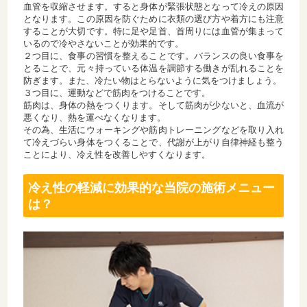
血管を収縮させます。すると身体が緊張状態となって冷えの原因
となります。この原因を防ぐために衣類の選び方や着方にも注意
することが大切です。特に足や足首、首周りには血管が集まって
いるので冷やさないことが効果的です。
２つ目に、食事の習慣を整えることです。バランスの良い食事を
とることで、元々持っている体温を調節する働きが乱れることを
防ぎます。また、冷たい物はとらないように気をつけましょう。
３つ目に、運動などで筋肉をつけることです。
筋肉は、身体の熱をつくります。そして筋肉が少ないと、血流が
悪くなり、熱を運べなくなります。
その為、生活にウォーキングや筋肉トレーニングなどを取り入れ
て冷えづらい身体をつくることで、代謝が上がり自律神経も整う
ことにより、冷え性を改善しやすくなります。
冷え性の軽減に効果的な当院の施術メニュー
は？