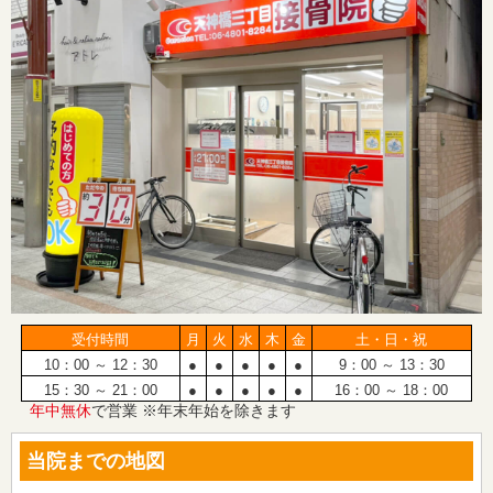
受付時間
月
火
水
木
金
土・日・祝
10：00 ～ 12：30
●
●
●
●
●
9：00 ～ 13：30
15：30 ～ 21：00
●
●
●
●
●
16：00 ～ 18：00
年中無休
で営業 ※年末年始を除きます
当院までの地図