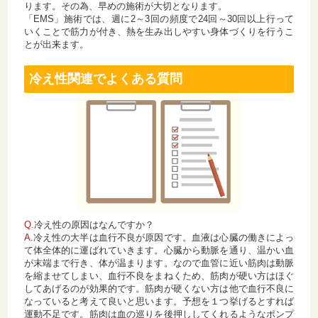
ります。その為、早めの施術が大切となります。
「EMS」施術では、週に2～3回の頻度で24回～30回以上行って
いくことで筋力が付き、熱を生み出しやすい身体づくりを行うこ
とが出来ます。
冷え性関連でよくある質問
Q.
冷え性の原因はなんですか？
A.
冷え性の大半は血行不良が原因です。血液は心臓の働きによっ
て体全体的に運ばれていきます。心臓から動脈を通り、温かい血
が末端まで行き、体が温まります。なので血管に近い筋肉は動脈
を縮ませてしまい、血行不良をまねくため、筋肉が硬い方はほぐ
してあげるのが効果的です。筋肉が硬くない方は他で血行不良に
なっていると考えて良いと思います。予想を１つ挙げるとすれば
運動不足です。筋肉は血の巡りを後押ししてくれるようなポンプ