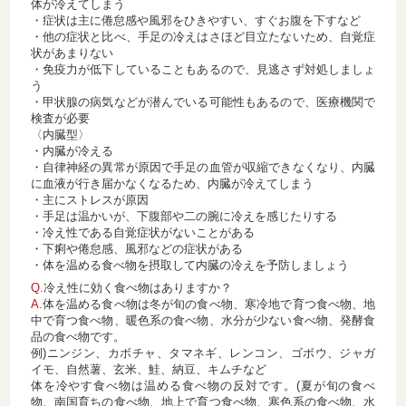
体が冷えてしまう
・症状は主に倦怠感や風邪をひきやすい、すぐお腹を下すなど
・他の症状と比べ、手足の冷えはさほど目立たないため、自覚症
状があまりない
・免疫力が低下していることもあるので、見逃さず対処しましょ
う
・甲状腺の病気などが潜んでいる可能性もあるので、医療機関で
検査が必要
〈内臓型〉
・内臓が冷える
・自律神経の異常が原因で手足の血管が収縮できなくなり、内臓
に血液が行き届かなくなるため、内臓が冷えてしまう
・主にストレスが原因
・手足は温かいが、下腹部や二の腕に冷えを感じたりする
・冷え性である自覚症状がないことがある
・下痢や倦怠感、風邪などの症状がある
・体を温める食べ物を摂取して内臓の冷えを予防しましょう
Q.
冷え性に効く食べ物はありますか？
A.
体を温める食べ物は冬が旬の食べ物、寒冷地で育つ食べ物、地
中で育つ食べ物、暖色系の食べ物、水分が少ない食べ物、発酵食
品の食べ物です。
例)ニンジン、カボチャ、タマネギ、レンコン、ゴボウ、ジャガ
イモ、自然薯、玄米、鮭、納豆、キムチなど
体を冷やす食べ物は温める食べ物の反対です。(夏が旬の食べ
物、南国育ちの食べ物、地上で育つ食べ物、寒色系の食べ物、水